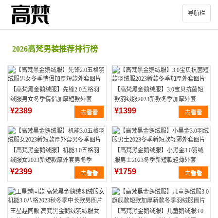
导航栏
2026高梵男装推荐排行榜
【高梵黑金鹅绒服】先锋2.0五格羽
【高梵黑金鹅绒服】3.0宝贝抗菌短
绒服男女冬季情侣加厚短款外套
款羽绒服2023新款冬季加厚外套
¥2389
¥1399
【高梵黑金鹅绒服】机能3.0五格羽
【高梵黑金鹅绒服】小黑金3.0羽绒
绒服女2023新短款厚外套男冬季
服男士2023冬季新短款轻薄外套
¥2399
¥1759
王星越同款 高梵黑金鹅绒羽绒服女
【高梵黑金鹅绒服】儿童鹅绒服3.0